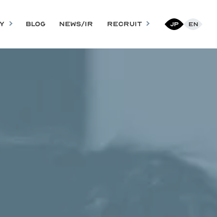
Y
BLOG
NEWS/IR
RECRUIT
Jp
En