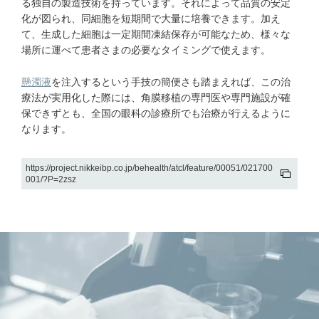
る独自の製造技術を持っています。それによって品質の安定
化が図られ、同細胞を短期間で大量に培養できます。加え
て、生成した細胞は一定期間凍結保存が可能なため、様々な
場所に運べて患者さまの必要なタイミングで使えます。
懸濁液
を注入するという手技の簡便さも踏まえれば、この治
療法が実用化した際には、角膜移植の専門医や専門施設が確
保できずとも、全国の眼科の診療所でも治療が行えるように
なります。
https://project.nikkeibp.co.jp/behealth/atcl/feature/00051/021700
001/?P=2zsz