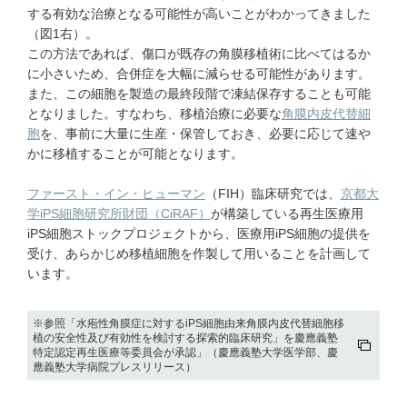
する有効な治療となる可能性が高いことがわかってきました
（図1右）。
この方法であれば、傷口が既存の角膜移植術に比べてはるか
に小さいため、合併症を大幅に減らせる可能性があります。
また、この細胞を製造の最終段階で凍結保存することも可能
となりました。すなわち、移植治療に必要な
角膜内皮代替細
胞
を、事前に大量に生産・保管しておき、必要に応じて速や
かに移植することが可能となります。
ファースト・イン・ヒューマン
（FIH）臨床研究では、
京都大
学iPS細胞研究所財団（CiRAF）
が構築している再生医療用
iPS細胞ストックプロジェクトから、医療用iPS細胞の提供を
受け、あらかじめ移植細胞を作製して用いることを計画して
います。
※参照「水疱性角膜症に対するiPS細胞由来角膜内皮代替細胞移
植の安全性及び有効性を検討する探索的臨床研究」を慶應義塾
特定認定再生医療等委員会が承認」（慶應義塾大学医学部、慶
應義塾大学病院プレスリリース）