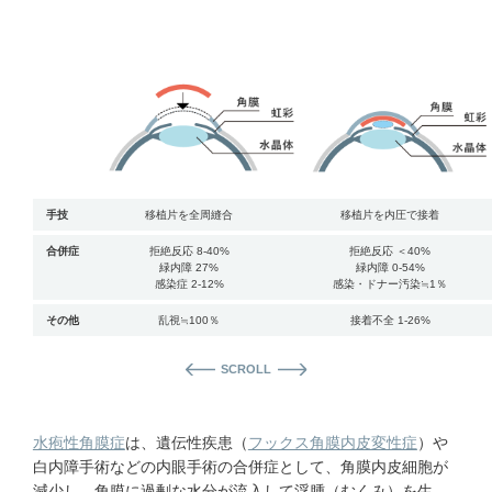
手技
移植片を全周縫合
移植片を内圧で接着
合併症
拒絶反応 8-40%
拒絶反応 ＜40%
緑内障 27%
緑内障 0-54%
感染症 2-12%
感染・ドナー汚染≒1％
その他
乱視≒100％
接着不全 1-26%
SCROLL
水疱性角膜症
は、遺伝性疾患（
フックス角膜内皮変性症
）や
白内障手術などの内眼手術の合併症として、角膜内皮細胞が
減少し、角膜に過剰な水分が流入して浮腫（むくみ）を生