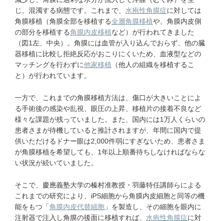
じ、混濁する病態です。これまで、
水疱性角膜症
に対しては
角膜移植（角膜全部を移植する
全層角膜移植
や、角膜内皮側
の部分を移植する
角膜内皮移植
など）が行われてきました
（図1左、中央）。角膜には血管が入り込んでおらず、他の臓
器移植に比較し拒絶反応がおこりにくいため、血液型などの
マッチングを行わずに
他家移植
（他人の組織を移植するこ
と）が行われています。
一方で、これまでの角膜移植方法は、傷口が大きいことによ
る手術後の感染や乱視、眼圧の上昇、移植片の接着不良など
様々な課題が残っていました。また、国内には1万人くらいの
患者さまが待機していると推計されますが、年間に国内で提
供いただけるドナー眼は2,000件弱にすぎないため、患者さま
が角膜移植を希望しても、1年以上順番待ちしなければならな
い状況が続いていました。
そこで、慶應義塾大学の榛村准教授・羽藤特任講師らによる
これまでの研究により、iPS細胞から角膜内皮細胞と同等の機
能をもつ「
角膜内皮代替細胞
」を製造し、その細胞を眼内に
注射器で注入し角膜の後面に移植すれば、
水疱性角膜症
に対