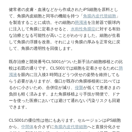
健常者の皮膚・血液などから作成されたiPS細胞を原料とし
て、角膜内皮細胞と同等の機能を持つ「
角膜内皮代替細胞
」
を製造することに成功。その細胞の
懸濁液
を注射器で眼球内
に注入して角膜に定着させると、
水疱性角膜症
に対する有効
な治療となる可能性が高いことがわかりました。細胞が生着
して角膜の浮腫を改善。それにより角膜の厚みを正常化に戻
して、角膜の透明性を回復します。
既存治療と開発番号CLS001がついた新手法の細胞移植との比
較は右図の通りです。CLS001では細胞を定着させるために
懸
濁液
を眼内に注入後3 時間ほどうつ伏せの姿勢を維持しても
らう必要がありますが、傷口が既存の角膜移植術に比べては
るかに小さいため、合併症が減り、
侵襲
が低くて患者さまの
負担も軽く済みます。また角膜移植より手技が簡便で、ドナ
ーを使った医療においては避けて通れない汚染リスクも回避
できます。
CLS001の優位性は他にもあります。セルージョンはiPS細胞
から、
中間体
を介さずに
角膜内皮代替細胞
へと直接分化させ