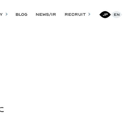
Y
BLOG
NEWS/IR
RECRUIT
Jp
En
」に