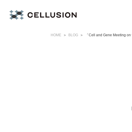
HOME
BLOG
「Cell and Gene Meeti
「