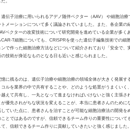
した。
遺伝子治療に用いられるアデノ随伴ベクター（AAV） や細胞治療で
ートメーションについて多く議論されていました。また、各企業の
AAVベクターの改変技術について研究開発を進めている企業が多く
CAR-T細胞についても、CRISPRを使った遺伝子編集技術での
ョンで作った細胞治療方法などについて紹介されており「安全で、
新の技術が身近なものとなる日も近いと感じられました。
記憶に残るのは、遺伝子治療や細胞治療の領域全体が大きく発展す
トコルを業界の中で共有することや、どのような処置がうまくいく
を越えて共有し、一丸となって進まなければいけないと強く主張さ
とが優先されがちな状況を変えることが、本当に患者さんのために
話していた点に、患者さんを治すことが可能な細胞治療法の開発を
のことではあるのですが、信頼できるチーム作りの重要性について
して、信頼できるチーム作りに貢献していきたいと強く感じました