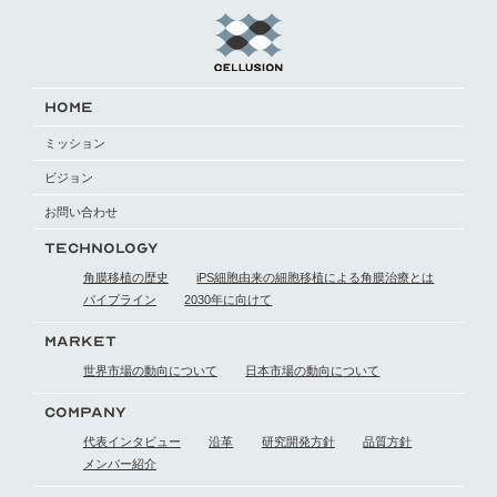
HOME
ミッション
ビジョン
お問い合わせ
TECHNOLOGY
角膜移植の歴史
iPS細胞由来の細胞移植による
角膜治療とは
パイプライン
2030年に向けて
MARKET
世界市場の動向に
ついて
日本市場の動向に
ついて
COMPANY
代表インタビュー
沿革
研究開発方針
品質方針
メンバー紹介