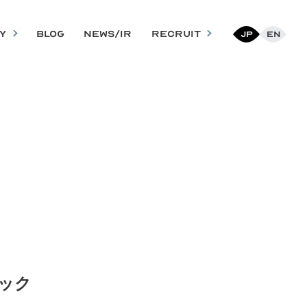
Y
BLOG
NEWS/IR
RECRUIT
Jp
En
ック