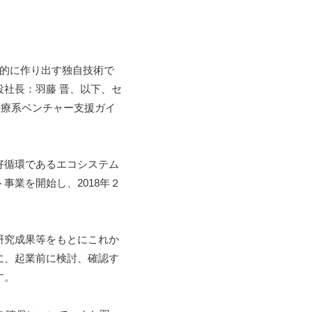
的に作り出す独自技術で
社長：羽藤 晋、以下、セ
医療系ベンチャー支援ガイ
好循環であるエコシステム
業を開始し、2018年２
、研究成果等をもとにこれか
に、起業前に検討、確認す
す。