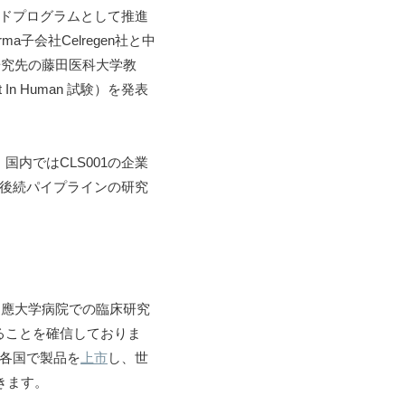
ードプログラムとして推進
a子会社Celregen社と中
研究先の藤田医科大学教
n Human 試験）を発表
内ではCLS001の企業
、後続パイプラインの研究
慶應大学病院での臨床研究
ることを確信しておりま
界各国で製品を
上市
し、世
きます。