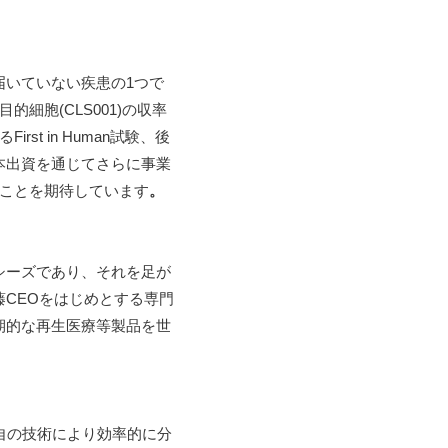
届いていない疾患の1つで
細胞(CLS001)の収率
t in Human試験、後
本出資を通じてさらに事業
ることを期待しています
。
シーズであり、それを足が
CEOをはじめとする専門
期的な再生医療等製品を世
独自の技術により効率的に分