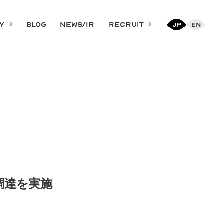
Y
BLOG
NEWS/IR
RECRUIT
Jp
En
調達を実施