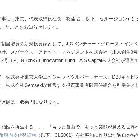
本社：東京、代表取締役社長：羽藤 晋、以下、セルージョン）は
実施したことをお知らせします。
割当増資の新規投資家として、JICベンチャー・グロース・イン
会社、スパークス・アセット・マネジメント株式会社（未来創生3
P、Nikon-SBI Innovation Fund、AIS Capital株式会
、株式会社東京大学エッジキャピタルパートナーズ、DBJキャピタ
、株式会社Gemsekiが運営する投資事業有限責任組合を引受先と
達額は、45億円になります。
可能性を再生する。」、「もっと自由で、もっと笑顔が見える世界
角膜内皮代替細胞
（以下、CLS001）を効率的に作り出す独自の特