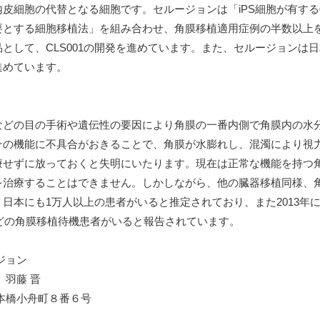
皮細胞の代替となる細胞です。セルージョンは「iPS細胞が有す
要とする細胞移植法」を組み合わせ、角膜移植適用症例の半数以上
として、CLS001の開発を進めています。また、セルージョンは
進めています。
などの目の手術や遺伝性の要因により角膜の一番内側で角膜内の水
その機能に不具合がおきることで、角膜が水膨れし、混濁により視
療せずに放っておくと失明にいたります。現在は正常な機能を持つ
を治療することはできません。しかしながら、他の臓器移植同様、
日本にも1万人以上の患者がいると推定されており、また2013年
ほどの角膜移植待機患者がいると報告されています。
ジョン
 羽藤 晋
本橋小舟町８番６号