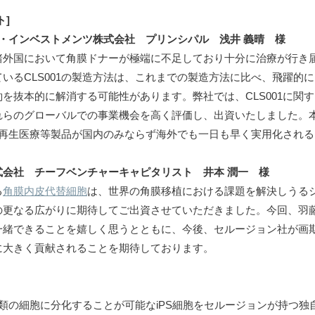
ト]
ス・インベストメンツ株式会社 プリンシパル 浅井 義晴 様
諸外国において角膜ドナーが極端に不足しており十分に治療が行き
るCLS001の製造方法は、これまでの製造方法に比べ、飛躍的に目的
抜本的に解消する可能性があります。弊社では、CLS001に関するFirs
れらのグローバルでの事業機会を高く評価し、出資いたしました。
の再生医療等製品が国内のみならず海外でも一日も早く実用化され
式会社 チーフベンチャーキャピタリスト 井本 潤一 様
る
角膜内皮代替細胞
は、世界の角膜移植における課題を解決しうる
の更なる広がりに期待してご出資させていただきました。今回、羽藤
一緒できることを嬉しく思うとともに、今後、セルージョン社が画
に大きく貢献されることを期待しております。
な種類の細胞に分化することが可能なiPS細胞をセルージョンが持つ