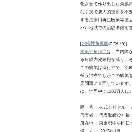
化させて作り出した角膜内
な手技で属人的技術を不
する治療用再生医療等製品
バル地域での治験準備を
[
水疱性角膜症
について]
水疱性角膜症
は、白内障
る角膜内皮細胞が減り、
この病気は進行性で、治
補う治療でしかこの病気
足問題に直面しています。
は、世界中に1300万人
商 号 ：株式会社セルー
代表者 ：代表取締役社長
所在地 ：東京都中央区日
設 立 ： 2015年1月