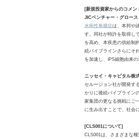
[新規投資家からのコメン
JICベンチャー・グロー
水疱性角膜症
は、本邦や
す。同社が特許を取得してい
を高め、本疾患の供給制約を
続パイプラインさらにそ
を加速し、iPS細胞由来
ニッセイ・キャピタル株
セルージョン社が開発す
かりに後続パイプライン
家集団の更なる挑戦にご
に生み出すことで、社会
[CLS001について]
CLS001は、さまざま