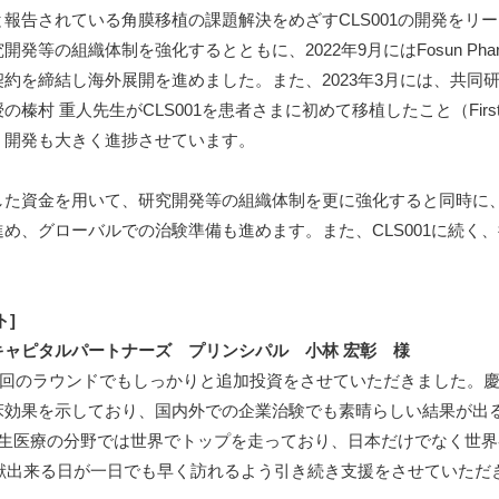
報告されている角膜移植の課題解決をめざすCLS001の開発をリ
等の組織体制を強化するとともに、2022年9月にはFosun Pharm
約を締結し海外展開を進めました。また、2023年3月には、共同
村 重人先生がCLS001を患者さまに初めて移植したこと（First I
、開発も大きく進捗させています。
た資金を用いて、研究開発等の組織体制を更に強化すると同時に、国
め、グローバルでの治験準備も進めます。また、CLS001に続く
。
ト]
キャピタルパートナーズ プリンシパル 小林 宏彰 様
今回のラウンドでもしっかりと追加投資をさせていただきました。
床効果を示しており、国内外での企業治験でも素晴らしい結果が出
再生医療の分野では世界でトップを走っており、日本だけでなく世
貢献出来る日が一日でも早く訪れるよう引き続き支援をさせていただ