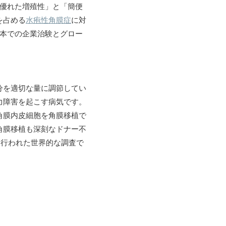
る優れた増殖性」と「簡便
を占める
水疱性角膜症
に対
日本での企業治験とグロー
分を適切な量に調節してい
力障害を起こす病気です。
角膜内皮細胞を角膜移植で
角膜移植も深刻なドナー不
に行われた世界的な調査で