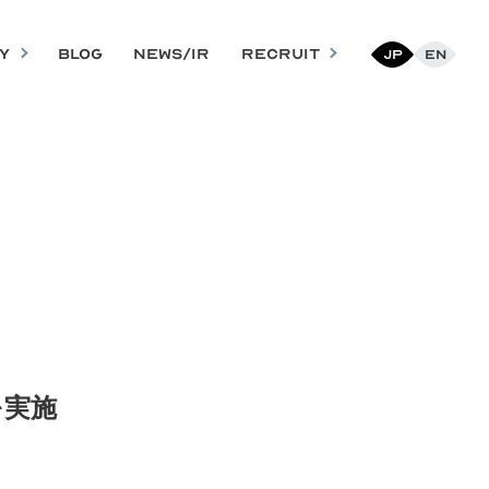
Y
BLOG
NEWS/IR
RECRUIT
Jp
En
を実施