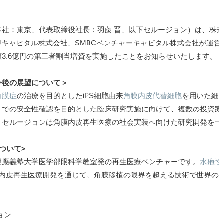
本社：東京、代表取締役社長：羽藤 晋、以下セルージョン）は、株
Jキャピタル株式会社、SMBCベンチャーキャピタル株式会社が運
3.6億円の第三者割当増資を実施したことをお知らせいたします。
今後の展望について＞
角膜症
の治療を目的としたiPS細胞由来
角膜内皮代替細胞
を用いた細
トでの安全性確認を目的とした臨床研究実施に向けて、複数の投資
りセルージョンは角膜内皮再生医療の社会実装へ向けた研究開発を
ついて>
慶應義塾大学医学部眼科学教室発の再生医療ベンチャーです。
水疱
膜内皮再生医療開発を通じて、角膜移植の限界を超える技術で世界
。
ョン