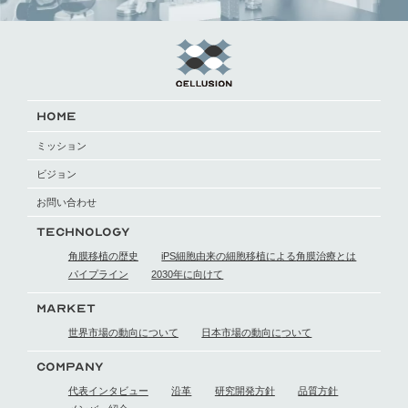
HOME
ミッション
ビジョン
お問い合わせ
TECHNOLOGY
角膜移植の歴史
iPS細胞由来の細胞移植による
角膜治療とは
パイプライン
2030年に向けて
MARKET
世界市場の動向に
ついて
日本市場の動向に
ついて
COMPANY
代表インタビュー
沿革
研究開発方針
品質方針