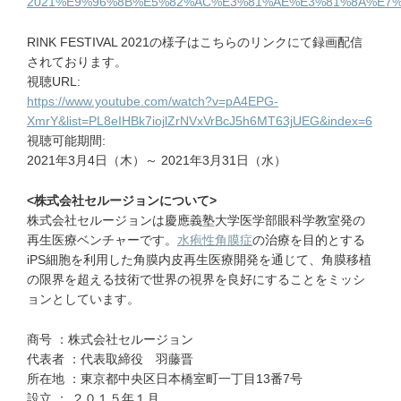
2021%E9%96%8B%E5%82%AC%E3%81%AE%E3%81%8A%E7%
RINK FESTIVAL 2021の様子はこちらのリンクにて録画配信
されております。
視聴URL:
https://www.youtube.com/watch?v=pA4EPG-
XmrY&list=PL8eIHBk7iojlZrNVxVrBcJ5h6MT63jUEG&index=6
視聴可能期間:
2021年3月4日（木）～ 2021年3月31日（水）
<株式会社セルージョンについて>
株式会社セルージョンは慶應義塾大学医学部眼科学教室発の
再生医療ベンチャーです。
水疱性角膜症
の治療を目的とする
iPS細胞を利用した角膜内皮再生医療開発を通じて、角膜移植
の限界を超える技術で世界の視界を良好にすることをミッシ
ョンとしています。
商号 ：株式会社セルージョン
代表者 ：代表取締役 羽藤晋
所在地 ：東京都中央区日本橋室町一丁目13番7号
設立 ： ２０１５年１月