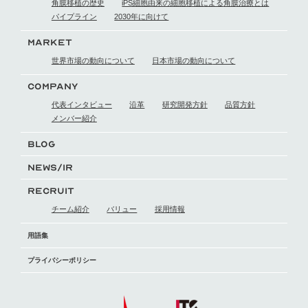
角膜移植の歴史
iPS細胞由来の細胞移植による
角膜治療とは
パイプライン
2030年に向けて
MARKET
世界市場の動向に
ついて
日本市場の動向に
ついて
COMPANY
代表インタビュー
沿革
研究開発方針
品質方針
メンバー紹介
BLOG
NEWS/IR
RECRUIT
チーム紹介
バリュー
採用情報
用語集
プライバシーポリシー