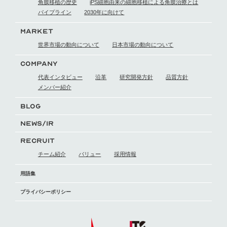
角膜移植の歴史
iPS細胞由来の細胞移植による
角膜治療とは
パイプライン
2030年に向けて
MARKET
世界市場の動向に
ついて
日本市場の動向に
ついて
COMPANY
代表インタビュー
沿革
研究開発方針
品質方針
メンバー紹介
BLOG
NEWS/IR
RECRUIT
チーム紹介
バリュー
採用情報
用語集
プライバシーポリシー