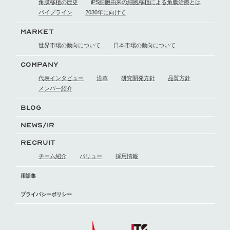
角膜移植の歴史
iPS細胞由来の細胞移植による
角膜治療とは
パイプライン
2030年に向けて
MARKET
世界市場の動向に
ついて
日本市場の動向に
ついて
COMPANY
代表インタビュー
沿革
研究開発方針
品質方針
メンバー紹介
BLOG
NEWS/IR
RECRUIT
チーム紹介
バリュー
採用情報
用語集
プライバシーポリシー