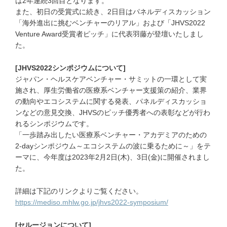
は2年連続3回目となります。
また、初日の受賞式に続き、2日目はパネルディスカッション
「海外進出に挑むベンチャーのリアル」および「JHVS2022
Venture Award受賞者ピッチ」に代表羽藤が登壇いたしまし
た。
[JHVS2022シンポジウムについて]
ジャパン・ヘルスケアベンチャー・サミットの一環として実
施され、厚生労働省の医療系ベンチャー支援策の紹介、業界
の動向やエコシステムに関する発表、パネルディスカッショ
ンなどの意見交換、JHVSのピッチ優秀者への表彰などが行わ
れるシンポジウムです。
「一歩踏み出したい医療系ベンチャー・アカデミアのための
2-dayシンポジウム～エコシステムの波に乗るために～」をテ
ーマに、今年度は2023年2月2日(木)、3日(金)に開催されまし
た。
詳細は下記のリンクよりご覧ください。
https://mediso.mhlw.go.jp/jhvs2022-symposium/
[セルージョンについて]