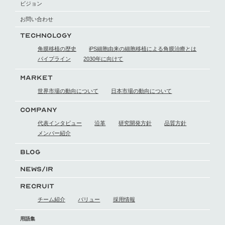
ビジョン
お問い合わせ
TECHNOLOGY
角膜移植の歴史
iPS細胞由来の細胞移植による
角膜治療とは
パイプライン
2030年に向けて
MARKET
世界市場の動向に
ついて
日本市場の動向に
ついて
COMPANY
代表インタビュー
沿革
研究開発方針
品質方針
メンバー紹介
BLOG
NEWS/IR
RECRUIT
チーム紹介
バリュー
採用情報
用語集